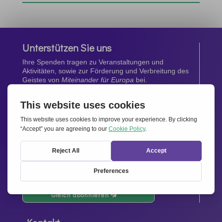
Unterstützen Sie uns
Ihre Spenden tragen zu Veranstaltungen und
Aktivitäten, sowie zur Förderung und Verbreitung des
Geistes von
Miteinander für Europa
bei.
Jetzt spenden
Newsletter
Bleiben Sie auf dem Laufenden mit den neuesten
Infos aus unserem Netzwerk.
Gleich abonnieren