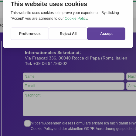
RCHIVIO
STAMPA
CONTATTI
ATTÌVATI
Kontakt
Internationales Sekretariat:
Via Frascati 336, 00040 Rocca di Papa (Rom), Italien
Tel.
+39 06 94798302
Leave
this
field
blank
Mit dem Absenden dieses Formulars erkläre ich mich damit ein
Cookie Policy und der aktuellen GDPR-Verordnung gespeichert 