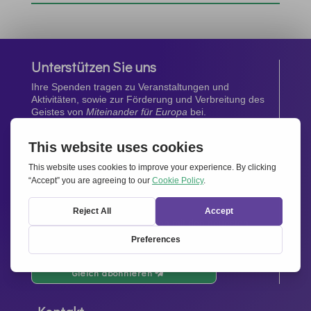
Unterstützen Sie uns
Ihre Spenden tragen zu Veranstaltungen und
Aktivitäten, sowie zur Förderung und Verbreitung des
Geistes von
Miteinander für Europa
bei.
Jetzt spenden
Newsletter
Bleiben Sie auf dem Laufenden mit den neuesten
Infos aus unserem Netzwerk.
Gleich abonnieren