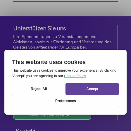
Unterstützen Sie uns
Ihre Spenden tragen zu Veranstaltungen und
Aktivitäten, sowie zur Förderung und Verbreitung des
Geistes von
Miteinander für Europa
bei.
Jetzt spenden
Newsletter
Bleiben Sie auf dem Laufenden mit den neuesten
Infos aus unserem Netzwerk.
Gleich abonnieren