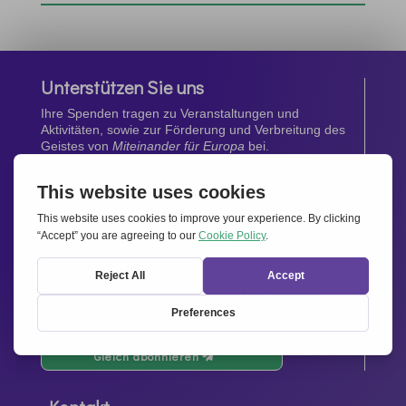
Unterstützen Sie uns
Ihre Spenden tragen zu Veranstaltungen und
Aktivitäten, sowie zur Förderung und Verbreitung des
Geistes von
Miteinander für Europa
bei.
Jetzt spenden
Newsletter
Bleiben Sie auf dem Laufenden mit den neuesten
Infos aus unserem Netzwerk.
Gleich abonnieren