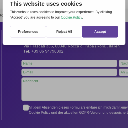
RCHIVIO
STAMPA
CONTATTI
ATTÌVATI
Kontakt
Internationales Sekretariat:
Via Frascati 336, 00040 Rocca di Papa (Rom), Italien
Tel.
+39 06 94798302
Leave
this
field
blank
Mit dem Absenden dieses Formulars erkläre ich mich damit ein
Cookie Policy und der aktuellen GDPR-Verordnung gespeichert 