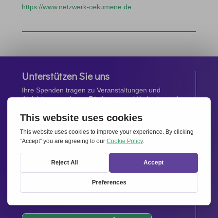
https://www.netzwerk-oekumene.de
Unterstützen Sie uns
Ihre Spenden tragen zu Veranstaltungen und
Aktivitäten, sowie zur Förderung und Verbreitung des
Geistes von
Miteinander für Europa
bei.
Jetzt spenden
Newsletter
Bleiben Sie auf dem Laufenden mit den neuesten
Infos aus unserem Netzwerk.