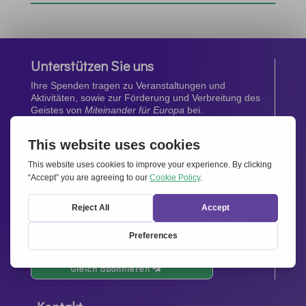
Unterstützen Sie uns
Ihre Spenden tragen zu Veranstaltungen und
Aktivitäten, sowie zur Förderung und Verbreitung des
Geistes von
Miteinander für Europa
bei.
Jetzt spenden
Newsletter
Bleiben Sie auf dem Laufenden mit den neuesten
Infos aus unserem Netzwerk.
Gleich abonnieren