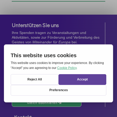
Unterstützen Sie uns
Ihre Spenden tragen zu Veranstaltungen und
Aktivitäten, sowie zur Förderung und Verbreitung des
Geistes von
Miteinander für Europa
bei.
Jetzt spenden
Newsletter
Bleiben Sie auf dem Laufenden mit den neuesten
Infos aus unserem Netzwerk.
Gleich abonnieren