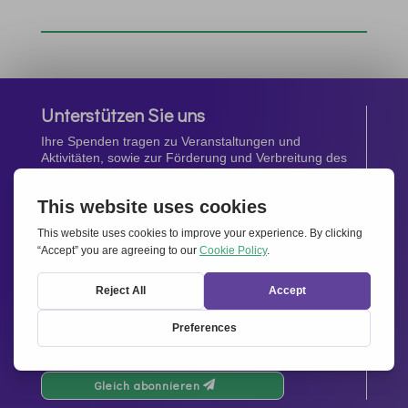
Unterstützen Sie uns
Ihre Spenden tragen zu Veranstaltungen und
Aktivitäten, sowie zur Förderung und Verbreitung des
Geistes von
Miteinander für Europa
bei.
Jetzt spenden
Newsletter
Bleiben Sie auf dem Laufenden mit den neuesten
Infos aus unserem Netzwerk.
Gleich abonnieren