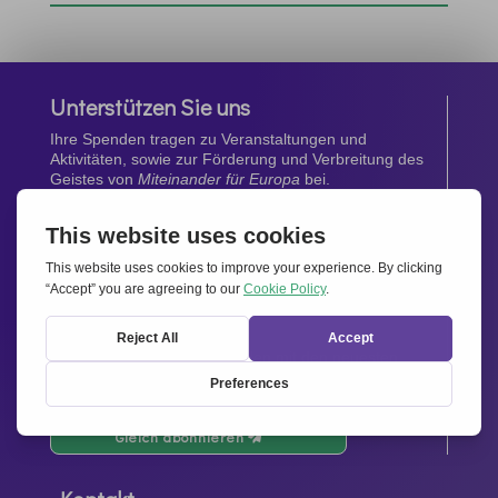
Unterstützen Sie uns
Ihre Spenden tragen zu Veranstaltungen und
Aktivitäten, sowie zur Förderung und Verbreitung des
Geistes von
Miteinander für Europa
bei.
Jetzt spenden
Newsletter
Bleiben Sie auf dem Laufenden mit den neuesten
Infos aus unserem Netzwerk.
Gleich abonnieren