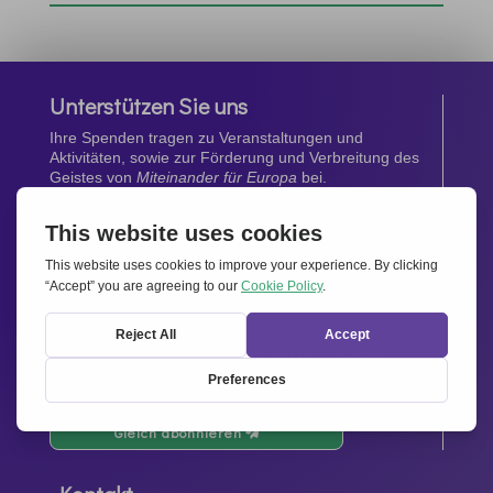
Unterstützen Sie uns
Ihre Spenden tragen zu Veranstaltungen und
Aktivitäten, sowie zur Förderung und Verbreitung des
Geistes von
Miteinander für Europa
bei.
Jetzt spenden
Newsletter
Bleiben Sie auf dem Laufenden mit den neuesten
Infos aus unserem Netzwerk.
Gleich abonnieren