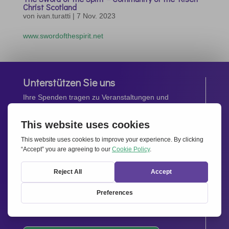
Christ Scotland
von
ivan.turatti
|
7 Nov. 2023
www.swordofthespirit.net
Unterstützen Sie uns
Ihre Spenden tragen zu Veranstaltungen und
Aktivitäten, sowie zur Förderung und Verbreitung des
Geistes von
Miteinander für Europa
bei.
Jetzt spenden
Newsletter
Bleiben Sie auf dem Laufenden mit den neuesten
Infos aus unserem Netzwerk.