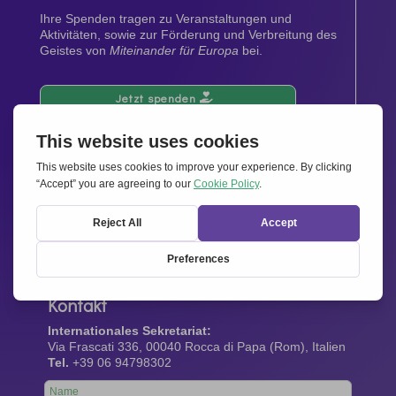
Ihre Spenden tragen zu Veranstaltungen und
Aktivitäten, sowie zur Förderung und Verbreitung des
Geistes von
Miteinander für Europa
bei.
Jetzt spenden
Newsletter
Bleiben Sie auf dem Laufenden mit den neuesten
Infos aus unserem Netzwerk.
Gleich abonnieren
Kontakt
Internationales Sekretariat:
Via Frascati 336, 00040 Rocca di Papa (Rom), Italien
Tel.
+39 06 94798302
Leave