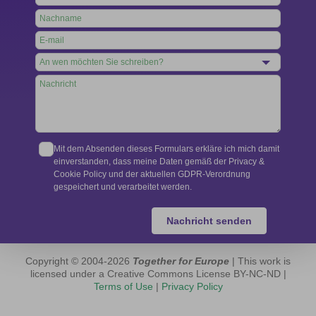
this
field
blank
Mit dem Absenden dieses Formulars erkläre ich mich damit
einverstanden, dass meine Daten gemäß der Privacy &
Cookie Policy und der aktuellen GDPR-Verordnung
gespeichert und verarbeitet werden.
Nachricht senden
Copyright © 2004-2026
Together for Europe
| This work is
licensed under a Creative Commons License BY-NC-ND |
Terms of Use
|
Privacy Policy