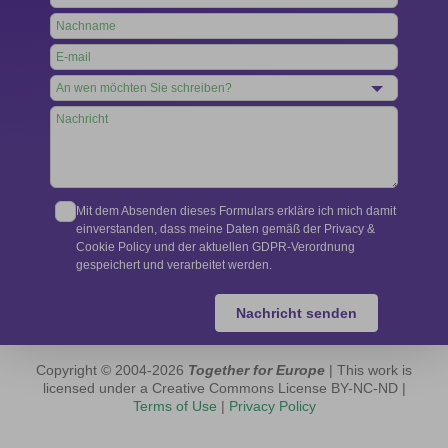
this
field
blank
Mit dem Absenden dieses Formulars erkläre ich mich damit
einverstanden, dass meine Daten gemäß der Privacy &
Cookie Policy und der aktuellen GDPR-Verordnung
gespeichert und verarbeitet werden.
Nachricht senden
Copyright © 2004-2026
Together for Europe
| This work is
licensed under a Creative Commons License BY-NC-ND |
Terms of Use
|
Privacy Policy