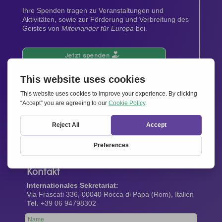
Ihre Spenden tragen zu Veranstaltungen und
Aktivitäten, sowie zur Förderung und Verbreitung des
Geistes von
Miteinander für Europa
bei.
Jetzt spenden
Newsletter
Bleiben Sie auf dem Laufenden mit den neuesten
Infos aus unserem Netzwerk.
Gleich abonnieren
Kontakt
Internationales Sekretariat:
Via Frascati 336, 00040 Rocca di Papa (Rom), Italien
Tel.
+39 06 94798302
Leave