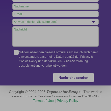
this
field
blank
Mit dem Absenden dieses Formulars erkläre ich mich damit
einverstanden, dass meine Daten gemäß der Privacy &
Cookie Policy und der aktuellen GDPR-Verordnung
gespeichert und verarbeitet werden.
Nachricht senden
Copyright © 2004-2026
Together for Europe
| This work is
licensed under a Creative Commons License BY-NC-ND |
Terms of Use
|
Privacy Policy