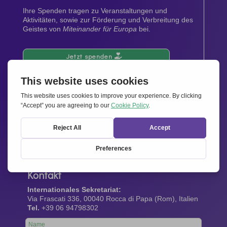
Ihre Spenden tragen zu Veranstaltungen und
Aktivitäten, sowie zur Förderung und Verbreitung des
Geistes von
Miteinander für Europa
bei.
Jetzt spenden
Newsletter
Bleiben Sie auf dem Laufenden mit den neuesten
Infos aus unserem Netzwerk.
Gleich abonnieren
Kontakt
Internationales Sekretariat:
Via Frascati 336, 00040 Rocca di Papa (Rom), Italien
Tel.
+39 06 94798302
Leave