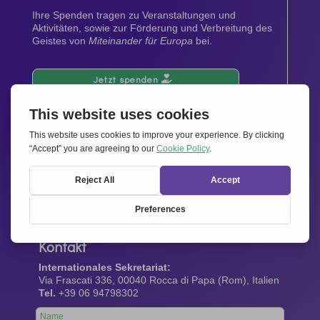
Ihre Spenden tragen zu Veranstaltungen und
Aktivitäten, sowie zur Förderung und Verbreitung des
Geistes von
Miteinander für Europa
bei.
Jetzt spenden
Newsletter
Bleiben Sie auf dem Laufenden mit den neuesten
Infos aus unserem Netzwerk.
Gleich abonnieren
Kontakt
Internationales Sekretariat:
Via Frascati 336, 00040 Rocca di Papa (Rom), Italien
Tel.
+39 06 94798302
Leave