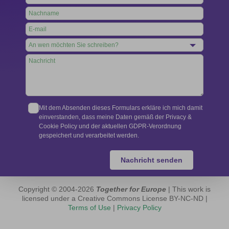
this
field
blank
Mit dem Absenden dieses Formulars erkläre ich mich damit
einverstanden, dass meine Daten gemäß der Privacy &
Cookie Policy und der aktuellen GDPR-Verordnung
gespeichert und verarbeitet werden.
Nachricht senden
Copyright © 2004-2026
Together for Europe
| This work is
licensed under a Creative Commons License BY-NC-ND |
Terms of Use
|
Privacy Policy