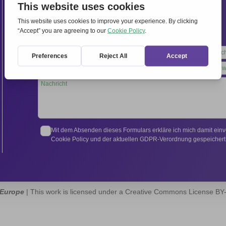
Internationales Sekretariat:
Via Frascati 336, 00040 Rocca di Papa (Rom), Italien
Tel.
+39 06 94798302
Leave
this
field
blank
Mit dem Absenden dieses Formulars erkläre ich mich damit ein
Cookie Policy und der aktuellen GDPR-Verordnung gespeichert 
 Europe
| This work is licensed under a Creative Commons License B