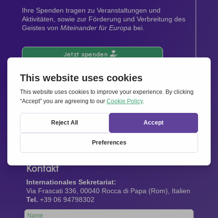
Ihre Spenden tragen zu Veranstaltungen und
Aktivitäten, sowie zur Förderung und Verbreitung des
Geistes von
Miteinander für Europa
bei.
Jetzt spenden
Newsletter
Bleiben Sie auf dem Laufenden mit den neuesten
Infos aus unserem Netzwerk.
Gleich abonnieren
Kontakt
Internationales Sekretariat:
Via Frascati 336, 00040 Rocca di Papa (Rom), Italien
Tel.
+39 06 94798302
Leave