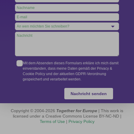
this
field
blank
Mit dem Absenden dieses Formulars erkläre ich mich damit
einverstanden, dass meine Daten gemäß der Privacy &
Cookie Policy und der aktuellen GDPR-Verordnung
gespeichert und verarbeitet werden.
Nachricht senden
Copyright © 2004-2026
Together for Europe
| This work is
licensed under a Creative Commons License BY-NC-ND |
Terms of Use
|
Privacy Policy