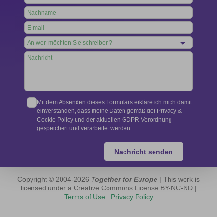
this
field
blank
Mit dem Absenden dieses Formulars erkläre ich mich damit
einverstanden, dass meine Daten gemäß der Privacy &
Cookie Policy und der aktuellen GDPR-Verordnung
gespeichert und verarbeitet werden.
Nachricht senden
Copyright © 2004-2026
Together for Europe
| This work is
licensed under a Creative Commons License BY-NC-ND |
Terms of Use
|
Privacy Policy