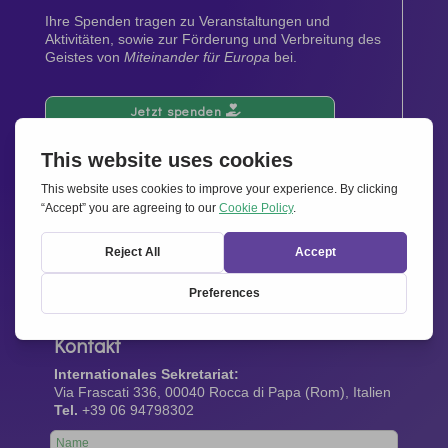
Ihre Spenden tragen zu Veranstaltungen und
Aktivitäten, sowie zur Förderung und Verbreitung des
Geistes von
Miteinander für Europa
bei.
Jetzt spenden
Newsletter
Bleiben Sie auf dem Laufenden mit den neuesten
Infos aus unserem Netzwerk.
Gleich abonnieren
Kontakt
Internationales Sekretariat:
Via Frascati 336, 00040 Rocca di Papa (Rom), Italien
Tel.
+39 06 94798302
Leave