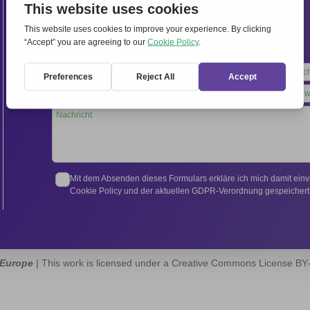
Internationales Sekretariat:
Via Frascati 336, 00040 Rocca di Papa (Rom), Italien
Tel.
+39 06 94798302
Leave
this
field
blank
Mit dem Absenden dieses Formulars erkläre ich mich damit ein
Cookie Policy und der aktuellen GDPR-Verordnung gespeichert 
 Europe
| This work is licensed under a Creative Commons License B