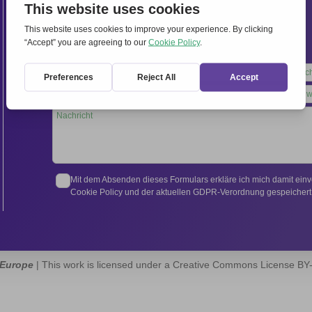
Internationales Sekretariat:
Via Frascati 336, 00040 Rocca di Papa (Rom), Italien
Tel.
+39 06 94798302
Leave
this
field
blank
Mit dem Absenden dieses Formulars erkläre ich mich damit ein
Cookie Policy und der aktuellen GDPR-Verordnung gespeichert 
 Europe
| This work is licensed under a Creative Commons License B