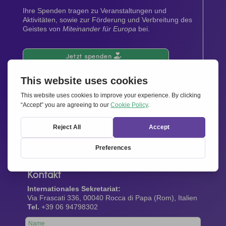
Ihre Spenden tragen zu Veranstaltungen und
Aktivitäten, sowie zur Förderung und Verbreitung des
Geistes von
Miteinander für Europa
bei.
Jetzt spenden
Newsletter
Bleiben Sie auf dem Laufenden mit den neuesten
Infos aus unserem Netzwerk.
Gleich abonnieren
Kontakt
Internationales Sekretariat:
Via Frascati 336, 00040 Rocca di Papa (Rom), Italien
Tel.
+39 06 94798302
Leave