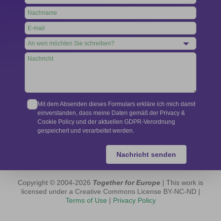
this
field
blank
Mit dem Absenden dieses Formulars erkläre ich mich damit
einverstanden, dass meine Daten gemäß der Privacy &
Cookie Policy und der aktuellen GDPR-Verordnung
gespeichert und verarbeitet werden.
Nachricht senden
Copyright © 2004-2026
Together for Europe
| This work is
licensed under a Creative Commons License BY-NC-ND |
Terms of Use
|
Privacy Policy