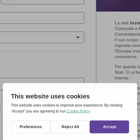
La rete
Insi
Comunità e M
Comandament
Il suo scopo 
risposta conc
l’Europa cres
comunione.
Per questo l
Stati. Ci si 
interne.
Grazie per o
di questa ret
Si può donar
C
predisposto 
bancario:
PAMOM –
I
Banca Intesa
IBAN: IT90 