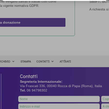
:
ati vengano salvati e trattati così come
SWIFT
BCI
la vigente normativa GDPR.
A richiesta s
la donazione
RCHIVIO
STAMPA
CONTATTI
ATTÌVATI
Contatti
Segreteria Internazionale:
Via Frascati 336, 00040 Rocca di Papa (Roma), Italia
Tel.
06 94798302
Leave
this
field