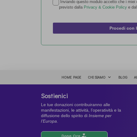
Inviando questo modulo accetto che i miei d
previsto dalla
Privacy & Cookie Policy
e dal
Procedi con 
HOME PAGE
CHI SIAMO
BLOG
A
Sostienici
Le tue donazioni contribuiranno alle
manifestazioni, le attività, l’operatività e la
diffusione dello spirito di
Insieme per
l’Europa
.
Dona Ora