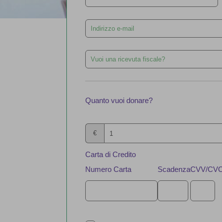
field
blank
Quanto vuoi donare?
€
Carta di Credito
Numero Carta
Scadenza
CVV/CV