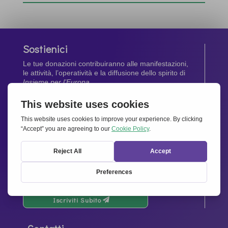
Sostienici
Le tue donazioni contribuiranno alle manifestazioni,
le attività, l’operatività e la diffusione dello spirito di
Insieme per l’Europa
.
Dona Ora
Newsletter
Rimani aggiornato di tutte le ultime notizie dalla
nostra rete.
Iscriviti Subito