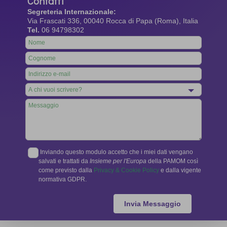
Contatti
Segreteria Internazionale:
Via Frascati 336, 00040 Rocca di Papa (Roma), Italia
Tel.
06 94798302
Leave
this
field
blank
Inviando questo modulo accetto che i miei dati vengano
salvati e trattati da
Insieme per l'Europa
della PAMOM così
come previsto dalla
Privacy & Cookie Policy
e dalla vigente
normativa GDPR.
Invia Messaggio