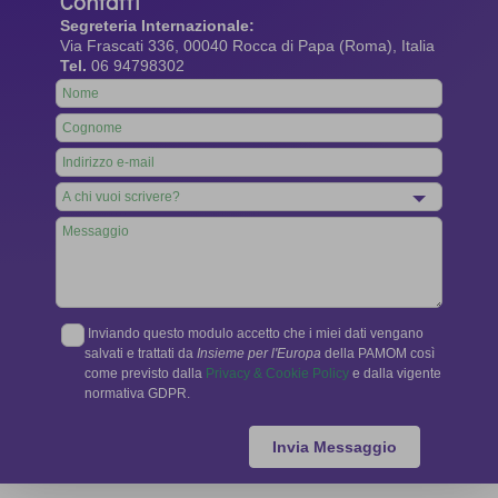
Contatti
Segreteria Internazionale:
Via Frascati 336, 00040 Rocca di Papa (Roma), Italia
Tel.
06 94798302
Leave
this
field
blank
Inviando questo modulo accetto che i miei dati vengano
salvati e trattati da
Insieme per l'Europa
della PAMOM così
come previsto dalla
Privacy & Cookie Policy
e dalla vigente
normativa GDPR.
Invia Messaggio