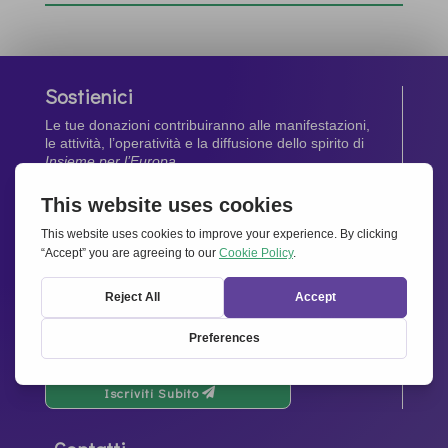
Sostienici
Le tue donazioni contribuiranno alle manifestazioni,
le attività, l’operatività e la diffusione dello spirito di
Insieme per l’Europa
.
Dona Ora
Newsletter
Rimani aggiornato di tutte le ultime notizie dalla
nostra rete.
Iscriviti Subito