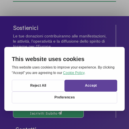
Sostienici
Le tue donazioni contribuiranno alle manifestazioni,
le attività, l’operatività e la diffusione dello spirito di
Insieme per l’Europa
.
Dona Ora
Newsletter
Rimani aggiornato di tutte le ultime notizie dalla
nostra rete.
Iscriviti Subito