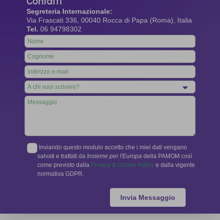
Contatti
Segreteria Internazionale:
Via Frascati 336, 00040 Rocca di Papa (Roma), Italia
Tel.
06 94798302
Leave
this
field
blank
Inviando questo modulo accetto che i miei dati vengano
salvati e trattati da
Insieme per l'Europa
della PAMOM così
come previsto dalla
Privacy & Cookie Policy
e dalla vigente
normativa GDPR.
Invia Messaggio