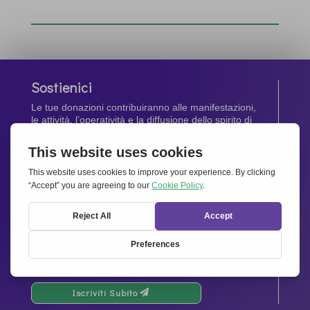
Sostienici
Le tue donazioni contribuiranno alle manifestazioni,
le attività, l’operatività e la diffusione dello spirito di
Insieme per l’Europa
.
Dona Ora
Newsletter
Rimani aggiornato di tutte le ultime notizie dalla
nostra rete.
Iscriviti Subito