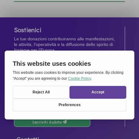
Sostienici
Le tue donazioni contribuiranno alle manifestazioni,
le attività, l’operatività e la diffusione dello spirito di
Insieme per l’Europa
.
Dona Ora
Newsletter
Rimani aggiornato di tutte le ultime notizie dalla
nostra rete.
Iscriviti Subito