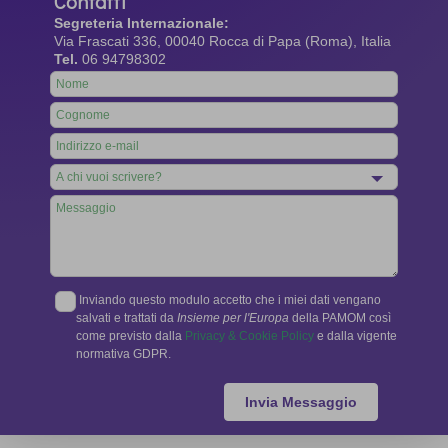
Contatti
Segreteria Internazionale:
Via Frascati 336, 00040 Rocca di Papa (Roma), Italia
Tel.
06 94798302
Leave
this
field
blank
Inviando questo modulo accetto che i miei dati vengano
salvati e trattati da
Insieme per l'Europa
della PAMOM così
come previsto dalla
Privacy & Cookie Policy
e dalla vigente
normativa GDPR.
Invia Messaggio