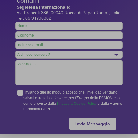
Contatti
Segreteria Internazionale:
Via Frascati 336, 00040 Rocca di Papa (Roma), Italia
Tel.
06 94798302
Leave
this
field
blank
Inviando questo modulo accetto che i miei dati vengano
salvati e trattati da
Insieme per l'Europa
della PAMOM così
come previsto dalla
Privacy & Cookie Policy
e dalla vigente
normativa GDPR.
Invia Messaggio