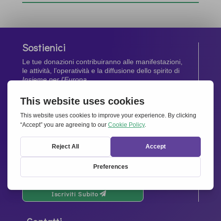
Sostienici
Le tue donazioni contribuiranno alle manifestazioni,
le attività, l’operatività e la diffusione dello spirito di
Insieme per l’Europa
.
Dona Ora
Newsletter
Rimani aggiornato di tutte le ultime notizie dalla
nostra rete.
Iscriviti Subito