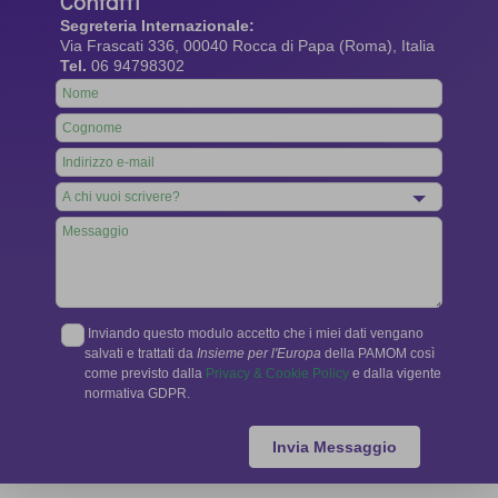
Contatti
Segreteria Internazionale:
Via Frascati 336, 00040 Rocca di Papa (Roma), Italia
Tel.
06 94798302
Leave
this
field
blank
Inviando questo modulo accetto che i miei dati vengano
salvati e trattati da
Insieme per l'Europa
della PAMOM così
come previsto dalla
Privacy & Cookie Policy
e dalla vigente
normativa GDPR.
Invia Messaggio