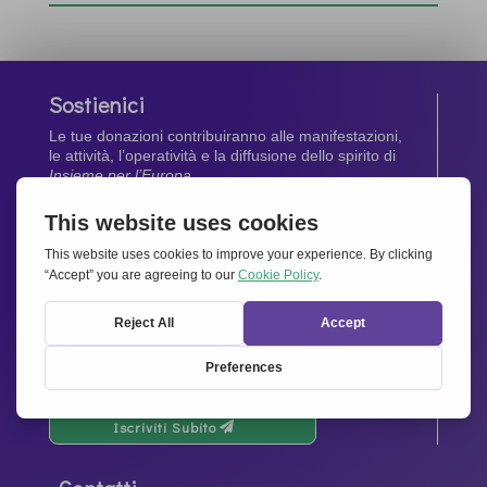
Sostienici
Le tue donazioni contribuiranno alle manifestazioni,
le attività, l’operatività e la diffusione dello spirito di
Insieme per l’Europa
.
Dona Ora
Newsletter
Rimani aggiornato di tutte le ultime notizie dalla
nostra rete.
Iscriviti Subito