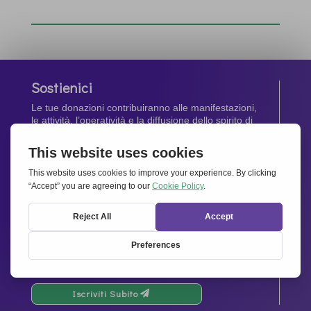
Sostienici
Le tue donazioni contribuiranno alle manifestazioni,
le attività, l’operatività e la diffusione dello spirito di
Insieme per l’Europa
.
Dona Ora
Newsletter
Rimani aggiornato di tutte le ultime notizie dalla
nostra rete.
Iscriviti Subito