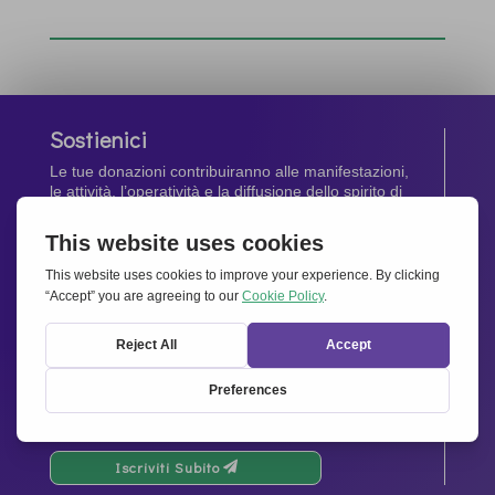
Sostienici
Le tue donazioni contribuiranno alle manifestazioni,
le attività, l’operatività e la diffusione dello spirito di
Insieme per l’Europa
.
Dona Ora
Newsletter
Rimani aggiornato di tutte le ultime notizie dalla
nostra rete.
Iscriviti Subito