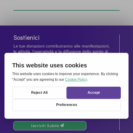
Sostienici
Le tue donazioni contribuiranno alle manifestazioni,
le attività, l’operatività e la diffusione dello spirito di
Insieme per l’Europa
.
Dona Ora
Newsletter
Rimani aggiornato di tutte le ultime notizie dalla
nostra rete.
Iscriviti Subito