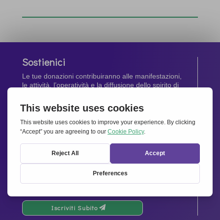
Sostienici
Le tue donazioni contribuiranno alle manifestazioni,
le attività, l’operatività e la diffusione dello spirito di
Insieme per l’Europa
.
Dona Ora
Newsletter
Rimani aggiornato di tutte le ultime notizie dalla
nostra rete.
Iscriviti Subito