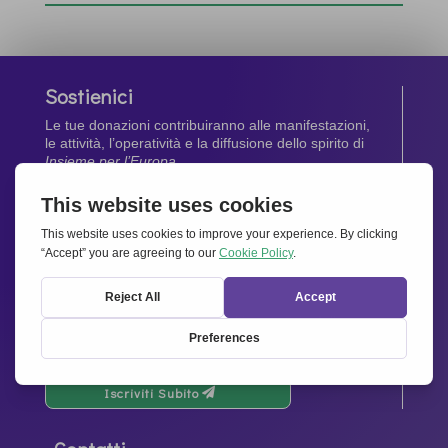
Sostienici
Le tue donazioni contribuiranno alle manifestazioni,
le attività, l’operatività e la diffusione dello spirito di
Insieme per l’Europa
.
Dona Ora
Newsletter
Rimani aggiornato di tutte le ultime notizie dalla
nostra rete.
Iscriviti Subito