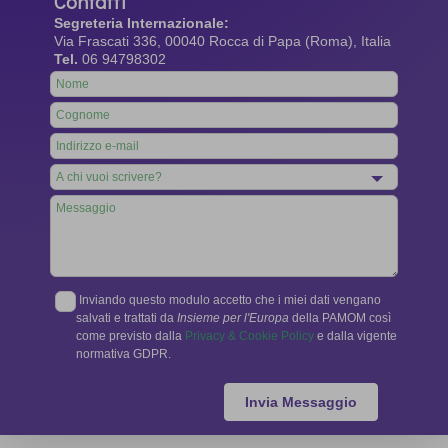
Contatti
Segreteria Internazionale:
Via Frascati 336, 00040 Rocca di Papa (Roma), Italia
Tel.
06 94798302
Leave
this
field
blank
Inviando questo modulo accetto che i miei dati vengano
salvati e trattati da
Insieme per l'Europa
della PAMOM così
come previsto dalla
Privacy & Cookie Policy
e dalla vigente
normativa GDPR.
Invia Messaggio