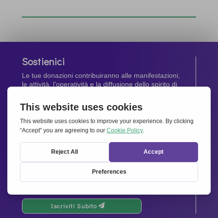
Sostienici
Le tue donazioni contribuiranno alle manifestazioni,
le attività, l’operatività e la diffusione dello spirito di
Insieme per l’Europa
.
Dona Ora
Newsletter
Rimani aggiornato di tutte le ultime notizie dalla
nostra rete.
Iscriviti Subito