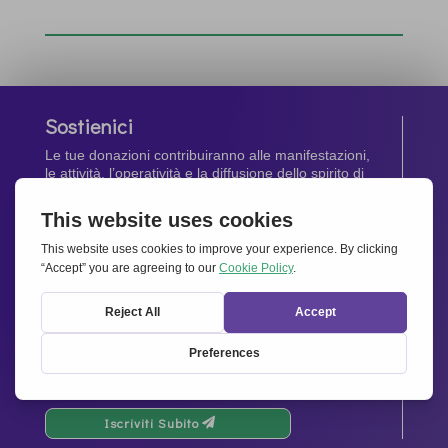
Sostienici
Le tue donazioni contribuiranno alle manifestazioni,
le attività, l’operatività e la diffusione dello spirito di
Insieme per l’Europa
.
Dona Ora
Newsletter
Rimani aggiornato di tutte le ultime notizie dalla
nostra rete.
Iscriviti Subito