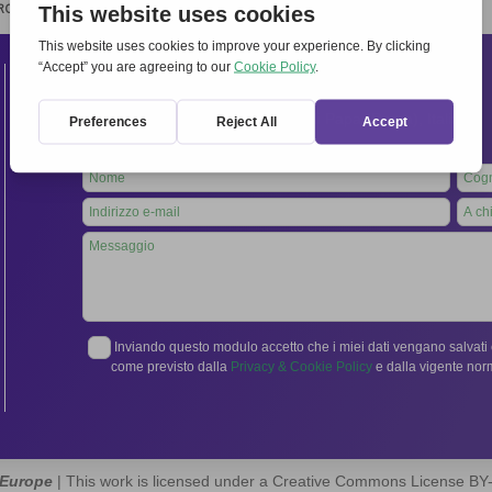
RCHIVIO
STAMPA
CONTATTI
ATTÌVATI
Contatti
Segreteria Internazionale:
Via Frascati 336, 00040 Rocca di Papa (Roma), Italia
Tel.
06 94798302
Leave
this
field
blank
Inviando questo modulo accetto che i miei dati vengano salvati e
come previsto dalla
Privacy & Cookie Policy
e dalla vigente no
 Europe
| This work is licensed under a Creative Commons License B