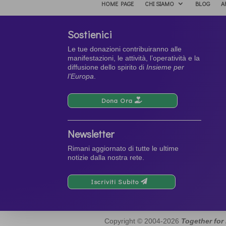
HOME PAGE
CHI SIAMO
BLOG
A
Sostienici
Le tue donazioni contribuiranno alle
manifestazioni, le attività, l’operatività e la
diffusione dello spirito di
Insieme per
l’Europa
.
Dona Ora
Newsletter
Rimani aggiornato di tutte le ultime
notizie dalla nostra rete.
Iscriviti Subito
Copyright © 2004-2026
Together for