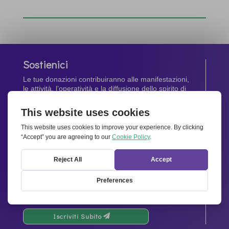
Sostienici
Le tue donazioni contribuiranno alle manifestazioni,
le attività, l’operatività e la diffusione dello spirito di
Insieme per l’Europa
.
Dona Ora
Newsletter
Rimani aggiornato di tutte le ultime notizie dalla
nostra rete.
Iscriviti Subito