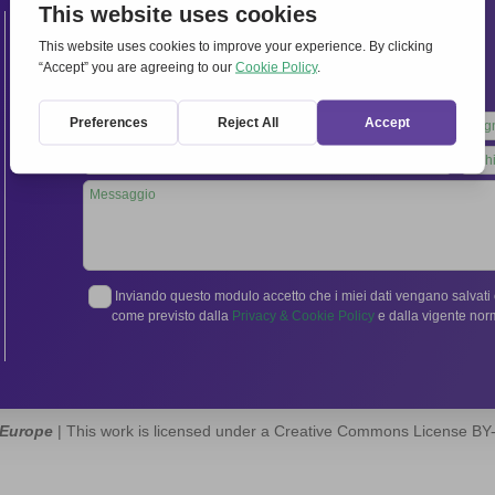
Contatti
Segreteria Internazionale:
Via Frascati 336, 00040 Rocca di Papa (Roma), Italia
Tel.
06 94798302
Leave
this
field
blank
Inviando questo modulo accetto che i miei dati vengano salvati e
come previsto dalla
Privacy & Cookie Policy
e dalla vigente no
 Europe
| This work is licensed under a Creative Commons License B