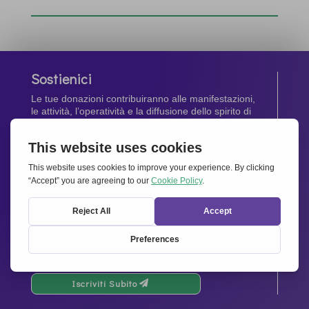
Sostienici
Le tue donazioni contribuiranno alle manifestazioni,
le attività, l’operatività e la diffusione dello spirito di
Insieme per l’Europa
.
Dona Ora
Newsletter
Rimani aggiornato di tutte le ultime notizie dalla
nostra rete.
Iscriviti Subito