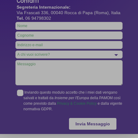
Contatti
Segreteria Internazionale:
Via Frascati 336, 00040 Rocca di Papa (Roma), Italia
Tel.
06 94798302
Leave
this
field
blank
Inviando questo modulo accetto che i miei dati vengano
salvati e trattati da
Insieme per l'Europa
della PAMOM così
come previsto dalla
Privacy & Cookie Policy
e dalla vigente
normativa GDPR.
Invia Messaggio