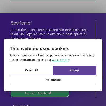
Sostienici
Le tue donazioni contribuiranno alle manifestazioni,
le attività, l’operatività e la diffusione dello spirito di
Insieme per l’Europa
.
Dona Ora
Newsletter
Rimani aggiornato di tutte le ultime notizie dalla
nostra rete.
Iscriviti Subito