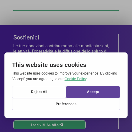
Sostienici
Le tue donazioni contribuiranno alle manifestazioni,
le attività, l’operatività e la diffusione dello spirito di
Insieme per l’Europa
.
Dona Ora
Newsletter
Rimani aggiornato di tutte le ultime notizie dalla
nostra rete.
Iscriviti Subito