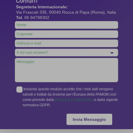
Contatti
Segreteria Internazionale:
Via Frascati 336, 00040 Rocca di Papa (Roma), Italia
Tel.
06 94798302
Leave
this
field
blank
Inviando questo modulo accetto che i miei dati vengano
salvati e trattati da
Insieme per l'Europa
della PAMOM così
come previsto dalla
Privacy & Cookie Policy
e dalla vigente
normativa GDPR.
Invia Messaggio