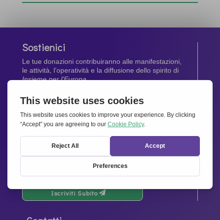
Sostienici
Le tue donazioni contribuiranno alle manifestazioni,
le attività, l’operatività e la diffusione dello spirito di
Insieme per l’Europa
.
Dona Ora
Newsletter
Rimani aggiornato di tutte le ultime notizie dalla
nostra rete.
Iscriviti Subito