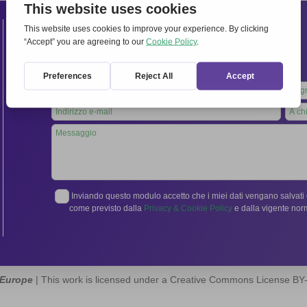
Contatti
Segreteria Internazionale:
Via Frascati 336, 00040 Rocca di Papa (Roma), Italia
Tel.
06 94798302
Leave
this
field
blank
Inviando questo modulo accetto che i miei dati vengano salvati e
come previsto dalla
Privacy & Cookie Policy
e dalla vigente no
 Europe
| This work is licensed under a Creative Commons License B