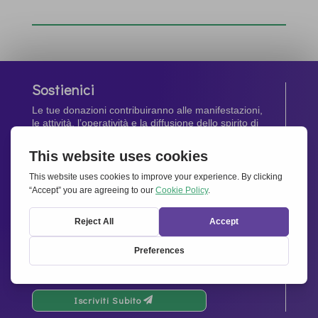
Sostienici
Le tue donazioni contribuiranno alle manifestazioni,
le attività, l’operatività e la diffusione dello spirito di
Insieme per l’Europa
.
Dona Ora
Newsletter
Rimani aggiornato di tutte le ultime notizie dalla
nostra rete.
Iscriviti Subito