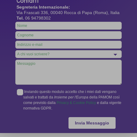
Contatti
Segreteria Internazionale:
Via Frascati 336, 00040 Rocca di Papa (Roma), Italia
Tel.
06 94798302
Leave
this
field
blank
Inviando questo modulo accetto che i miei dati vengano
salvati e trattati da
Insieme per l'Europa
della PAMOM così
come previsto dalla
Privacy & Cookie Policy
e dalla vigente
normativa GDPR.
Invia Messaggio