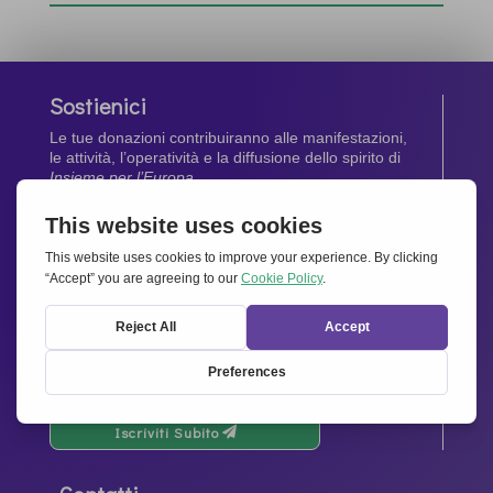
Sostienici
Le tue donazioni contribuiranno alle manifestazioni,
le attività, l’operatività e la diffusione dello spirito di
Insieme per l’Europa
.
Dona Ora
Newsletter
Rimani aggiornato di tutte le ultime notizie dalla
nostra rete.
Iscriviti Subito