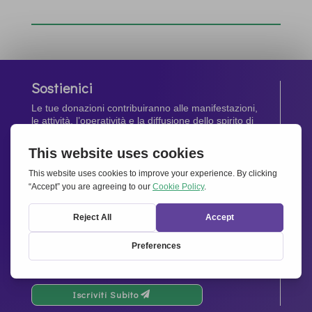
Sostienici
Le tue donazioni contribuiranno alle manifestazioni,
le attività, l’operatività e la diffusione dello spirito di
Insieme per l’Europa
.
Dona Ora
Newsletter
Rimani aggiornato di tutte le ultime notizie dalla
nostra rete.
Iscriviti Subito