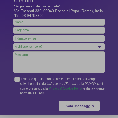
Contatti
Segreteria Internazionale:
Via Frascati 336, 00040 Rocca di Papa (Roma), Italia
Tel.
06 94798302
Leave
this
field
blank
Inviando questo modulo accetto che i miei dati vengano
salvati e trattati da
Insieme per l'Europa
della PAMOM così
come previsto dalla
Privacy & Cookie Policy
e dalla vigente
normativa GDPR.
Invia Messaggio