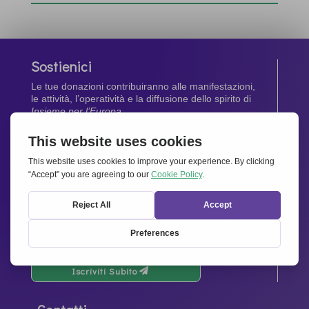
Sostienici
Le tue donazioni contribuiranno alle manifestazioni,
le attività, l’operatività e la diffusione dello spirito di
Insieme per l’Europa
.
Dona Ora
Newsletter
Rimani aggiornato di tutte le ultime notizie dalla
nostra rete.
Iscriviti Subito